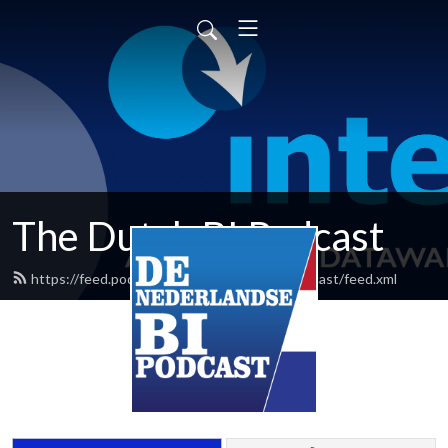
The Dutch BI Podcast
https://feed.podbean.com/nederlandsebipodcast/feed.xml