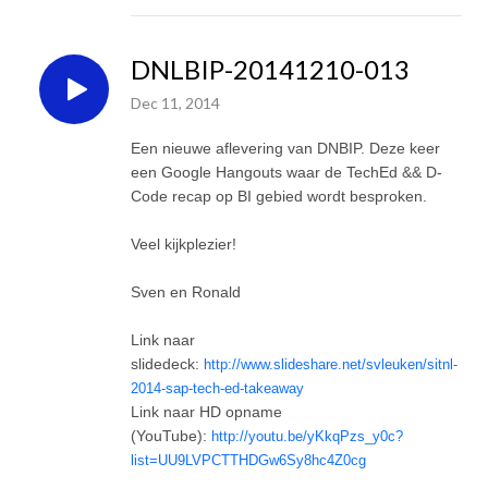
DNLBIP-20141210-013
Dec 11, 2014
Een nieuwe aflevering van DNBIP. Deze keer
een Google Hangouts waar de TechEd && D-
Code recap op BI gebied wordt besproken.
Veel kijkplezier!
Sven en Ronald
Link naar
slidedeck:
http://www.slideshare.net/svleuken/sitnl-
2014-sap-tech-ed-takeaway
Link naar HD opname
(YouTube):
http://youtu.be/yKkqPzs_y0c?
list=UU9LVPCTTHDGw6Sy8hc4Z0cg